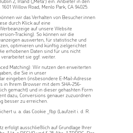
ublin 2, Irland („Meta“) ein. Anbieter in den
., 1601 Willow Road, Menlo Park, CA 94025.
können wir das Verhalten von Besucher:innen
se durch Klick auf eine
-Werbeanzeige auf unsere Website
ersion-Tracking). So können wir die
nzeigen auswerten, für statistische und
en, optimieren und künftig zielgerichtet
ie erhobenen Daten sind für uns nicht
verarbeitet sie ggf. weiter.
nced Matching): Wir nutzen den erweiterten
aben, die Sie in unser
ar eingeben (insbesondere E-Mail-Adresse
ts in Ihrem Browser mit dem SHA-256-
lich gemacht) und in dieser gehashten Form
dient dazu, Conversions genauer zuzuordnen
g besser zu erreichen.
hert u. a. das Cookie _fbp (Laufzeit i. d. R.
z erfolgt ausschließlich auf Grundlage Ihrer
bs. 1 lit. a DSGVO und § 25 Abs. 1 TDDDG. Das