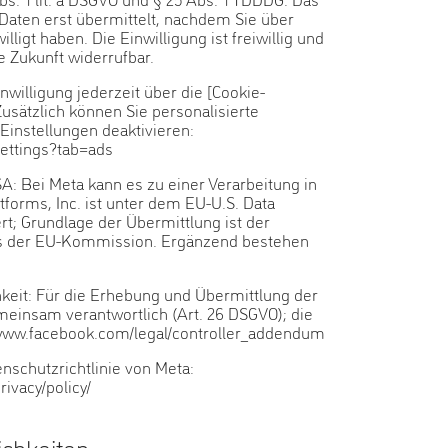
 Daten erst übermittelt, nachdem Sie über
ligt haben. Die Einwilligung ist freiwillig und
e Zukunft widerrufbar.
nwilligung jederzeit über die [Cookie-
Zusätzlich können Sie personalisierte
Einstellungen deaktivieren:
ettings?tab=ads
A: Bei Meta kann es zu einer Verarbeitung in
orms, Inc. ist unter dem EU-U.S. Data
rt; Grundlage der Übermittlung ist der
 der EU-Kommission. Ergänzend bestehen
eit: Für die Erhebung und Übermittlung der
meinsam verantwortlich (Art. 26 DSGVO); die
/www.facebook.com/legal/controller_addendum
nschutzrichtlinie von Meta:
ivacy/policy/
ichkeiten