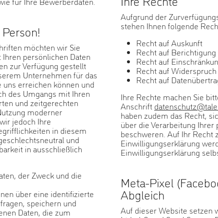
Ihre Rechte
wie für Ihre Bewerberdaten.
Aufgrund der Zurverfügung
stehen Ihnen folgende Rech
r Person!
Recht auf Auskunft
hriften möchten wir Sie
Recht auf Berichtigun
t Ihren persönlichen Daten
Recht auf Einschränkun
n zur Verfügung gestellt
Recht auf Widerspruch 
unserem Unternehmen für das
Recht auf Datenübertra
ie uns erreichen können und
ch des Umgangs mit Ihren
Ihre Rechte machen Sie bitt
rten und zeitgerechten
Anschrift
datenschutz@tale
 Nutzung moderner
haben zudem das Recht, sic
ir jedoch Ihre
über die Verarbeitung Ihre
grifflichkeiten in diesem
beschweren. Auf Ihr Recht z
geschlechtsneutral und
Einwilligungserklärung wer
rkeit in ausschließlich
Einwilligungserklärung selb
aten, der Zweck und die
Meta-Pixel (Facebo
Abgleich
en über eine identifizierte
erfragen, speichern und
Auf dieser Website setzen w
enen Daten, die zum