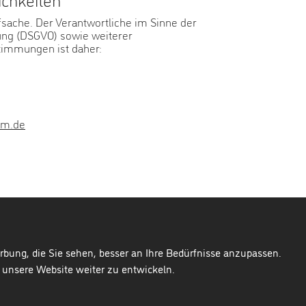
fsache. Der Verantwortliche im Sinne der
ng (DSGVO) sowie weiterer
timmungen ist daher:
im.de
bung, die Sie sehen, besser an Ihre Bedürfnisse anzupassen.
nsere Website weiter zu entwickeln.
Cookie
Datenschutz
Impressum