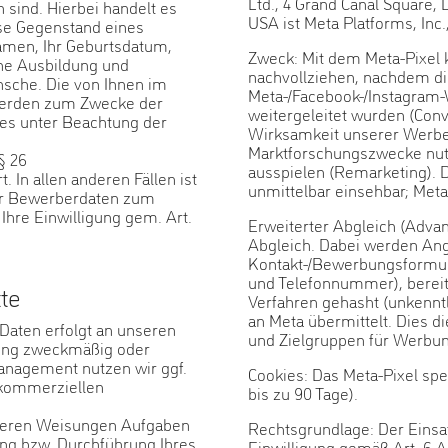
Ltd., 4 Grand Canal Square, D
 sind. Hierbei handelt es
USA ist Meta Platforms, Inc
se Gegenstand eines
amen, Ihr Geburtsdatum,
Zweck: Mit dem Meta-Pixel 
che Ausbildung und
nachvollziehen, nachdem die
ünsche. Die von Ihnen im
Meta-/Facebook-/Instagram
werden zum Zwecke der
weitergeleitet wurden (Conv
es unter Beachtung der
Wirksamkeit unserer Werbea
Marktforschungszwecke nutz
§ 26
ausspielen (Remarketing). D
In allen anderen Fällen ist
unmittelbar einsehbar; Meta 
rer Bewerberdaten zum
Ihre Einwilligung gem. Art.
Erweiterter Abgleich (Adva
Abgleich. Dabei werden Ang
Kontakt-/Bewerbungsformul
und Telefonnummer), berei
tte
Verfahren gehasht (unkennt
an Meta übermittelt. Dies 
Daten erfolgt an unseren
und Zielgruppen für Werbun
lung zweckmäßig oder
anagement nutzen wir ggf.
Cookies: Das Meta-Pixel speic
 kommerziellen
bis zu 90 Tage).
unseren Weisungen Aufgaben
Rechtsgrundlage: Der Einsat
g bzw. Durchführung Ihres
Einwilligung gemäß Art. 6 A