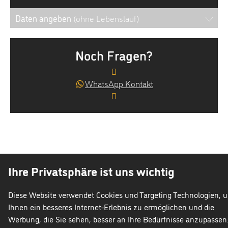
Daten angeben
(ohne Lebenslauf)
Noch Fragen?
WhatsApp Kontakt
Ihre Privatsphäre ist uns wichtig
Talent
im
GmbH
Diese Website verwendet Cookies und Targeting Technologien, 
isgeberschutzgesetz
Cookie
Datenschutz
Impr
Ihnen ein besseres Internet-Erlebnis zu ermöglichen und die
Werbung, die Sie sehen, besser an Ihre Bedürfnisse anzupassen