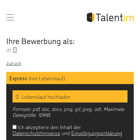
Ihre Bewerbung als:
in
zurück
Express
(mit Lebenslauf)
Lebenslauf hochladen
Formate: pdf, doc, docx, png, gif, jpeg, odt. Maximale
Dateigröße: 10MB.
Ich akzeptiere den Inhalt der
Datenschutzhinweise
und
Einwilligungserklärung