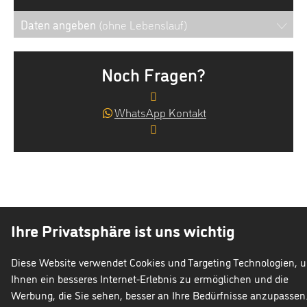
Daten angeben
(ohne Lebenslauf)
Noch Fragen?
WhatsApp Kontakt
Ihre Privatsphäre ist uns wichtig
Talent
im
GmbH
Diese Website verwendet Cookies und Targeting Technologien, 
isgeberschutzgesetz
Cookie
Datenschutz
Impr
Ihnen ein besseres Internet-Erlebnis zu ermöglichen und die
Werbung, die Sie sehen, besser an Ihre Bedürfnisse anzupassen