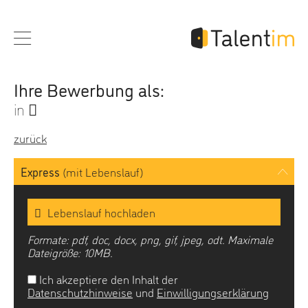
Ihre Bewerbung als:
in
zurück
Express
(mit Lebenslauf)
Lebenslauf hochladen
Formate: pdf, doc, docx, png, gif, jpeg, odt. Maximale
Dateigröße: 10MB.
Ich akzeptiere den Inhalt der
Datenschutzhinweise
und
Einwilligungserklärung