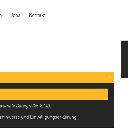
n
Jobs
Kontakt
 Maximale Dateigröße: 10MB.
zhinweise
und
Einwilligungserklärung