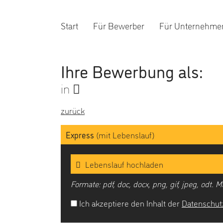
Start
Für Bewerber
Für Unternehme
Ihre Bewerbung als:
in
zurück
Express
(mit Lebenslauf)
Lebenslauf hochladen
Formate: pdf, doc, docx, png, gif, jpeg, odt.
Ich akzeptiere den Inhalt der
Datenschut