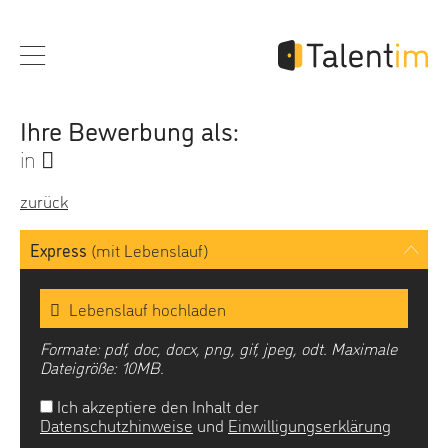
Ihre Bewerbung als:
in
zurück
Express
(mit Lebenslauf)
Lebenslauf hochladen
Formate: pdf, doc, docx, png, gif, jpeg, odt. Maximale
Dateigröße: 10MB.
Ich akzeptiere den Inhalt der
Datenschutzhinweise
und
Einwilligungserklärung