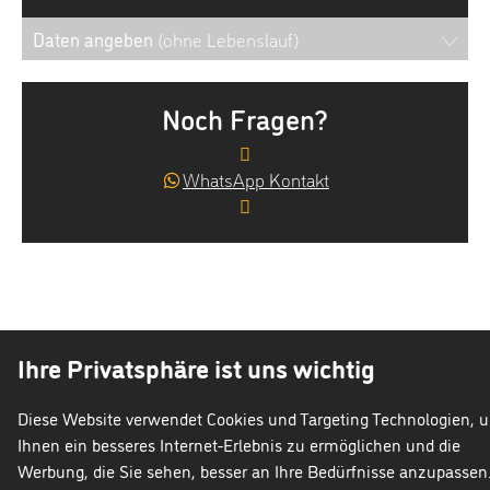
Daten angeben
(ohne Lebenslauf)
Noch Fragen?
WhatsApp Kontakt
Ihre Privatsphäre ist uns wichtig
Talent
im
GmbH
Diese Website verwendet Cookies und Targeting Technologien, 
isgeberschutzgesetz
Cookie
Datenschutz
Impr
Ihnen ein besseres Internet-Erlebnis zu ermöglichen und die
Werbung, die Sie sehen, besser an Ihre Bedürfnisse anzupassen